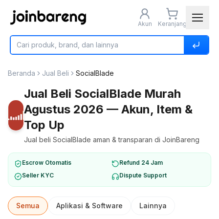
Akun
Keranjang
Beranda
Jual Beli
SocialBlade
Jual Beli SocialBlade Murah
Agustus 2026 — Akun, Item &
Top Up
Jual beli SocialBlade aman & transparan di JoinBareng
Escrow Otomatis
Refund 24 Jam
Seller KYC
Dispute Support
Semua
Aplikasi & Software
Lainnya